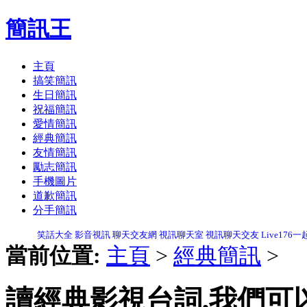
簡訊王
主頁
搞笑簡訊
生日簡訊
祝福簡訊
愛情簡訊
經典簡訊
友情簡訊
勵志簡訊
手機圖片
道歉簡訊
分手簡訊
笑話大全
影音視訊
聊天交友網
視訊聊天室
視訊聊天交友
Live176
當前位置:
主頁
>
經典簡訊
>
讀經典影視台詞,我們可