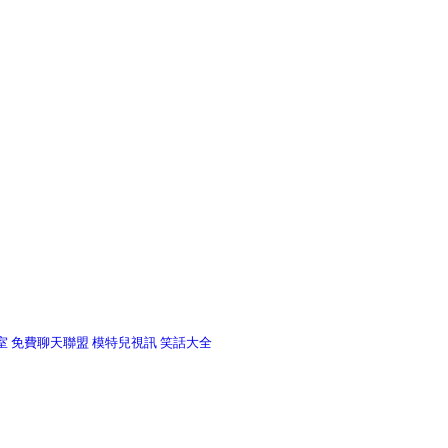
室
免費聊天聯盟
模特兒視訊
笑話大全