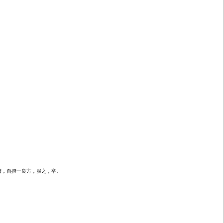
醫，自撰一良方，服之，卒。