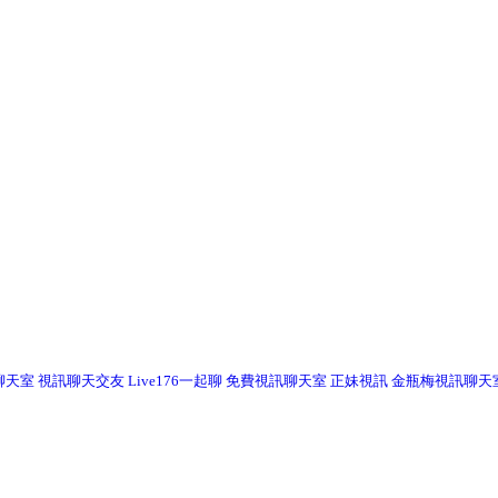
聊天室
視訊聊天交友
Live176一起聊
免費視訊聊天室
正妹視訊
金瓶梅視訊聊天