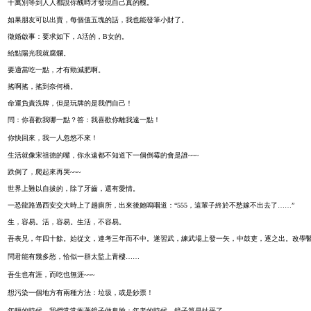
千萬別等到人人都說你醜時才發現自己真的醜。
如果朋友可以出賣，每個值五塊的話，我也能發筆小財了。
徵婚啟事：要求如下，A活的，B女的。
給點陽光我就腐爛。
要適當吃一點，才有勁減肥啊。
搖啊搖，搖到奈何橋。
命運負責洗牌，但是玩牌的是我們自己！
問：你喜歡我哪一點？答：我喜歡你離我遠一點！
你快回來，我一人忽悠不來！
生活就像宋祖德的嘴，你永遠都不知道下一個倒霉的會是誰~~~
跌倒了，爬起來再哭~~~
世界上難以自拔的，除了牙齒，還有愛情。
一恐龍路過西安交大時上了趟廁所，出來後她嗚咽道：“555，這輩子終於不愁嫁不出去了……”
生，容易。活，容易。生活，不容易。
吾表兄，年四十餘。始從文，連考三年而不中。遂習武，練武場上發一矢，中鼓吏，逐之出。改學
問君能有幾多愁，恰似一群太監上青樓……
吾生也有涯，而吃也無涯~~~
想污染一個地方有兩種方法：垃圾，或是鈔票！
年輕的時候，我們常常衝著鏡子做鬼臉；年老的時候，鏡子算是扯平了。