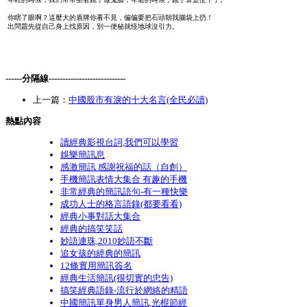
你瞎了眼啊？這麼大的盾牌你看不見，偏偏要把石頭朝我腦袋上扔！
出問題先從自己身上找原因，別一便秘就怪地球沒引力。
------分隔線----------------------------
上一篇：
中國股市有淚的十大名言(全民必讀)
熱點內容
讀經典影視台詞,我們可以學習
娛樂簡訊息
感激簡訊 感謝祝福的話（自創）
手機簡訊表情大集合 有趣的手機
非常經典的簡訊語句-有一種快樂
成功人士的格言語錄(都要看看)
經典小事對話大集合
經典的搞笑笑話
妙語連珠,2010妙語不斷
追女孩的經典的簡訊
12條實用簡訊簽名
經典生活簡訊(很切實的忠告)
搞笑經典語錄-流行於網絡的精語
中國簡訊單身男人簡訊,光棍節經