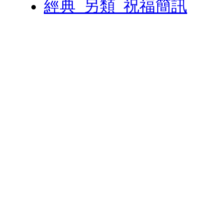
經典_另類_祝福簡訊