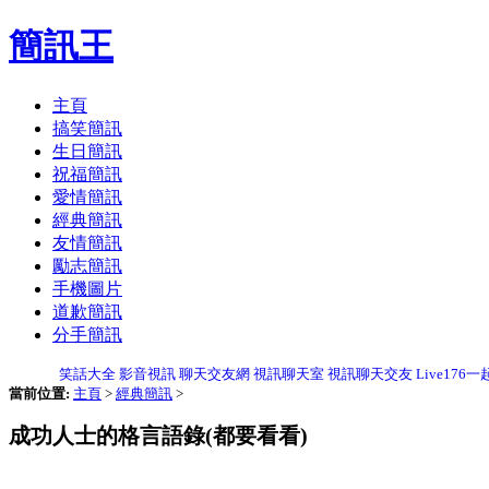
簡訊王
主頁
搞笑簡訊
生日簡訊
祝福簡訊
愛情簡訊
經典簡訊
友情簡訊
勵志簡訊
手機圖片
道歉簡訊
分手簡訊
笑話大全
影音視訊
聊天交友網
視訊聊天室
視訊聊天交友
Live176
當前位置:
主頁
>
經典簡訊
>
成功人士的格言語錄(都要看看)